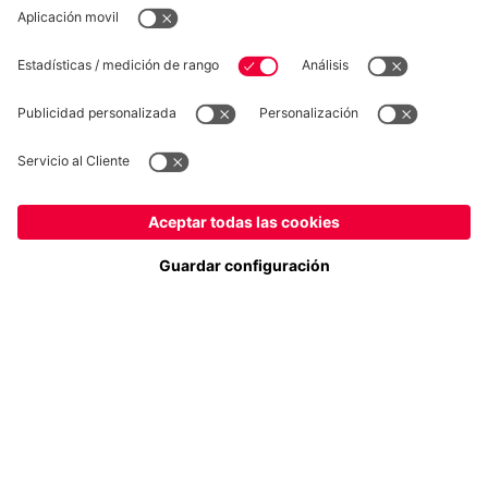
Síguenos
España
¿Quieres quedarte en la tienda
?
Pago y entrega
España
para entregar allí!
Global
para entregar allí!
FC Bayern Store App