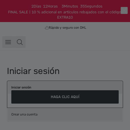
2
Días
12
Horas
3
Minutos
35
Segundos
FINAL SALE | 10 % adicional en artículos rebajados con el código:
EXTRA10
Rápido y seguro con DHL
Iniciar sesión
Iniciar sesión
HAGA CLIC AQUÍ
Crear una cuenta