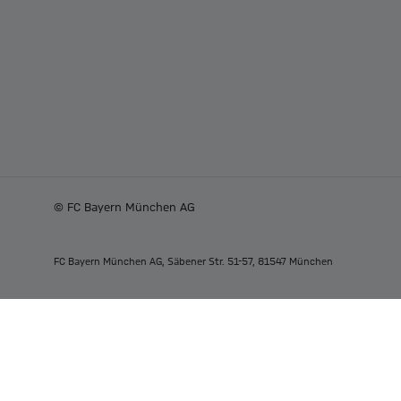
© FC Bayern München AG
FC Bayern München AG, Säbener Str. 51-57, 81547 München