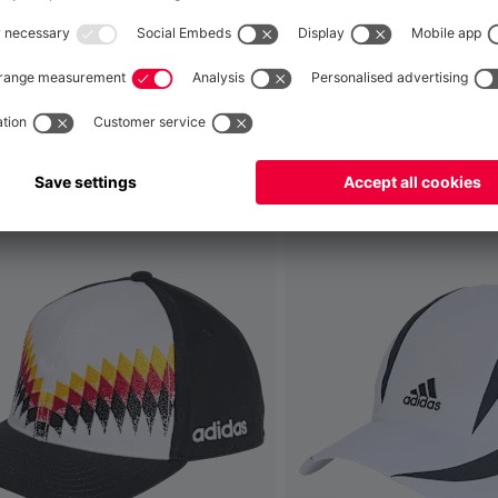
 ça aussi
Mondial
pour y livrer!