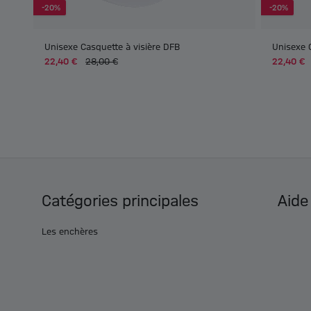
-20%
-20%
Unisexe Casquette à visière DFB
Unisexe 
22,40 €
28,00 €
22,40 €
Catégories principales
Aide
Les enchères