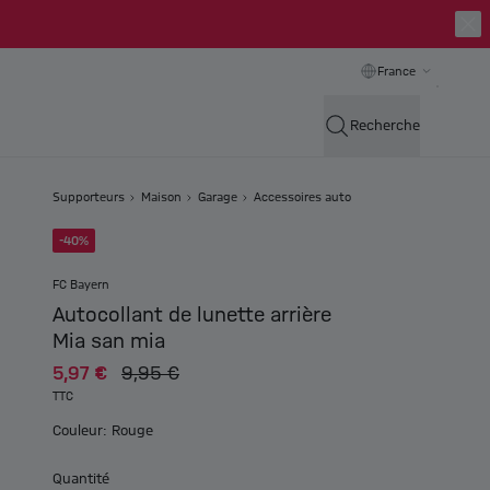
France
Recherche
Supporteurs
Maison
Garage
Accessoires auto
-40%
FC Bayern
Autocollant de lunette arrière
Mia san mia
5,97 €
9,95 €
TTC
Couleur: Rouge
Quantité