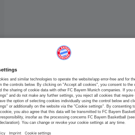
France
Voulez-vous rester dans la boutique
?
France
pour y livrer!