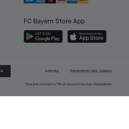
FC Bayern Store App
ON
Intimité
Paramètres des cookies
*Les prix incluent la TVA et excluent les frais d'expédition