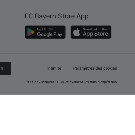
FC Bayern Store App
ON
Intimité
Paramètres des cookies
*Les prix incluent la TVA et excluent les frais d'expédition