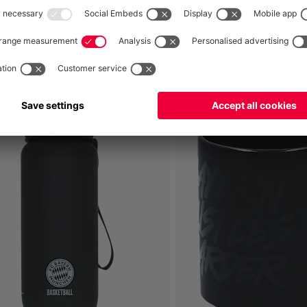
 ça aussi
Mondial
pour y livrer!