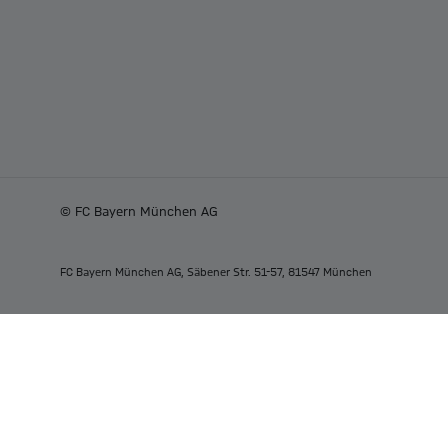
© FC Bayern München AG
FC Bayern München AG, Säbener Str. 51-57, 81547 München