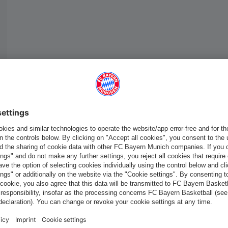
France
Voulez-vous rester dans la boutique
?
France
pour y livrer!