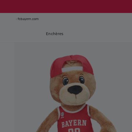
fcbayern.com
Enchères