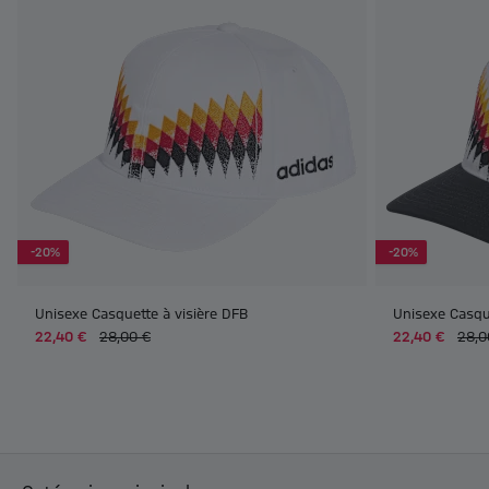
-20%
-20%
Unisexe Casquette à visière DFB
Unisexe Casqu
22,40 €
28,00 €
22,40 €
28,0