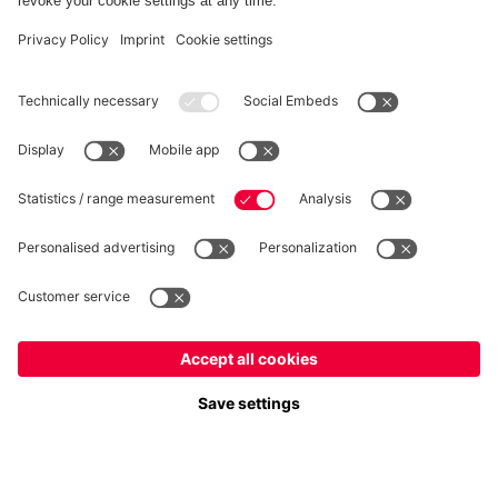
RÉTRACTATION
Intimité
Paramètres des cookies
France
Voulez-vous rester dans la boutique
?
*Les prix incluent la TVA et excluent les frais d'expédition
France
pour y livrer!
© FC Bayern München AG
Mondial
FC Bayern München AG, Säbener Str. 51-57, 81547 München
pour y livrer!
AJOUTER AU PANIER