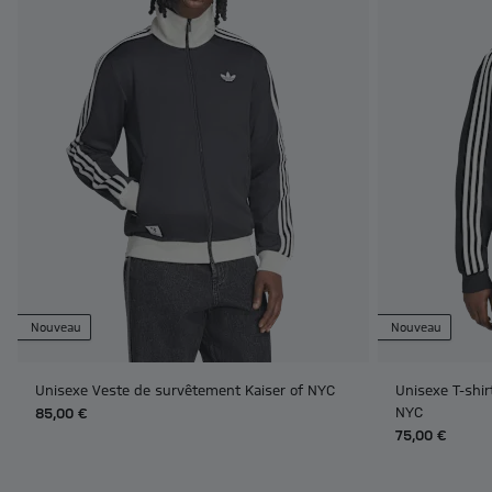
Nouveau
Nouveau
Unisexe Veste de survêtement Kaiser of NYC
Unisexe T-shi
NYC
85,00 €
75,00 €