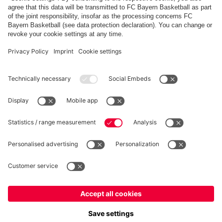
FC Bayern Store App
RÉTRACTATION
Intimité
Paramètres des cookies
France
Voulez-vous rester dans la boutique
?
*Les prix incluent la TVA et excluent les frais d'expédition
France
pour y livrer!
© FC Bayern München AG
Mondial
FC Bayern München AG, Säbener Str. 51-57, 81547 München
pour y livrer!