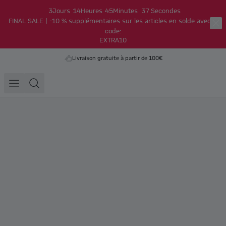
3
Jours
14
Heures
45
Minutes
37
Secondes
FINAL SALE | -10 % supplémentaires sur les articles en solde avec le
code:
EXTRA10
Livraison gratuite à partir de 100€