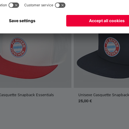
Casquette Snapback Essentials
Unisexe Casquette Snapback
25,00 €