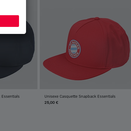
 Essentials
Unisexe Casquette Snapback Essentials
25,00 €