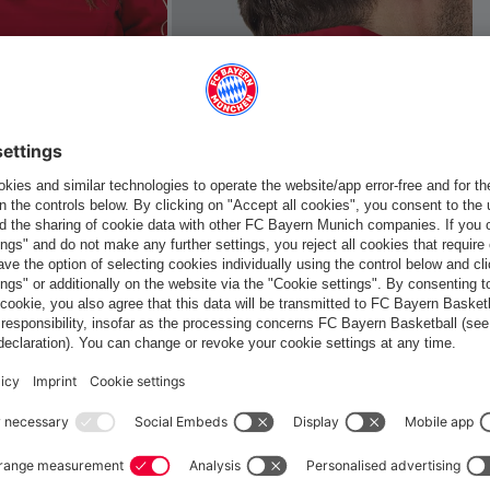
 ça aussi
France
Voulez-vous rester dans la boutique
?
France
pour y livrer!
Mondial
pour y livrer!