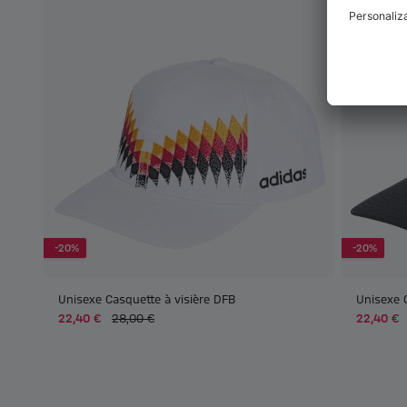
-20%
-20%
Unisexe Casquette à visière DFB
Unisexe 
22,40 €
28,00 €
22,40 €