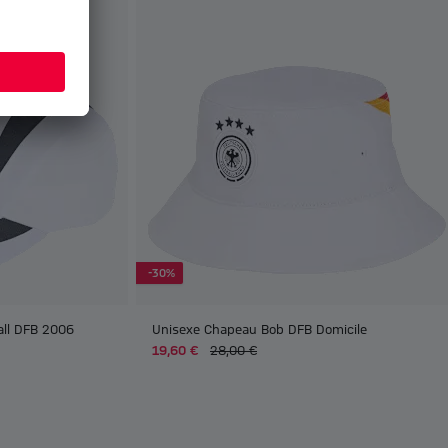
-30%
all DFB 2006
Unisexe Chapeau Bob DFB Domicile
19,60 €
28,00 €