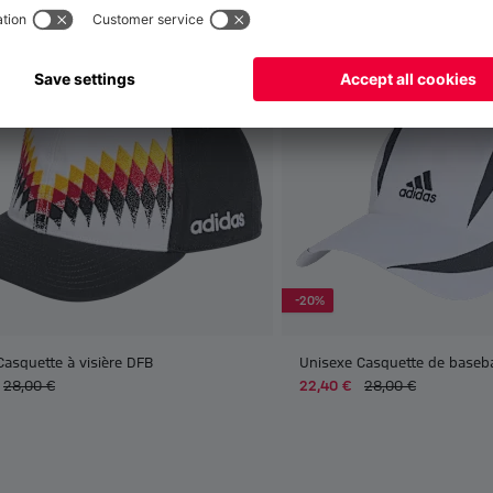
-20%
Casquette à visière DFB
Unisexe Casquette de baseb
28,00 €
22,40 €
28,00 €