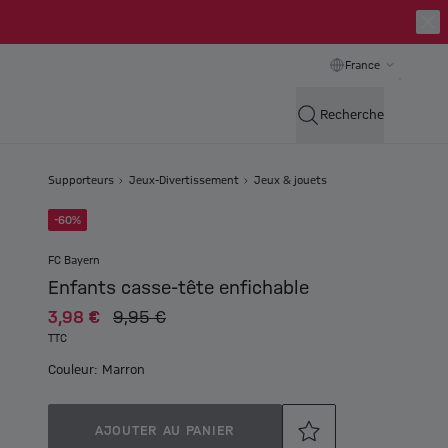
France
Recherche
Supporteurs
Jeux-Divertissement
Jeux & jouets
-60%
FC Bayern
Enfants casse-tête enfichable
3,98 €
9,95 €
TTC
Couleur: Marron
AJOUTER AU PANIER