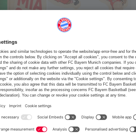
 ça aussi
France
Voulez-vous rester dans la boutique
?
France
pour y livrer!
Mondial
pour y livrer!