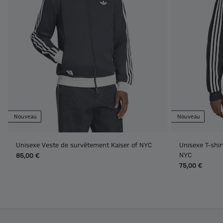
Nouveau
Nouveau
Unisexe Veste de survêtement Kaiser of NYC
Unisexe T-shi
NYC
85,00 €
75,00 €