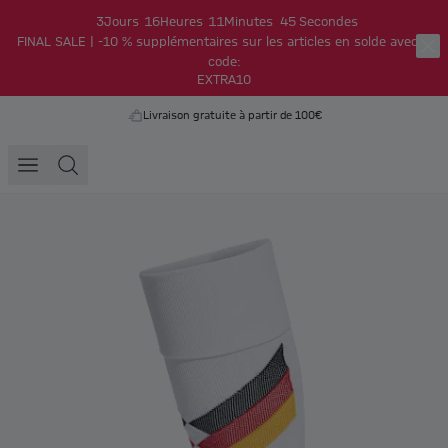
3
Jours
16
Heures
11
Minutes
45
Secondes
FINAL SALE | -10 % supplémentaires sur les articles en solde avec le
code:
EXTRA10
Livraison gratuite à partir de 100€