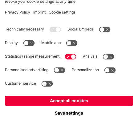
RÉTRACTATION
Intimité
Paramètres des cookies
France
Voulez-vous rester dans la boutique
?
*Les prix incluent la TVA et excluent les frais d'expédition
France
pour y livrer!
© FC Bayern München AG
Mondial
FC Bayern München AG, Säbener Str. 51-57, 81547 München
pour y livrer!
AJOUTER AU PANIER