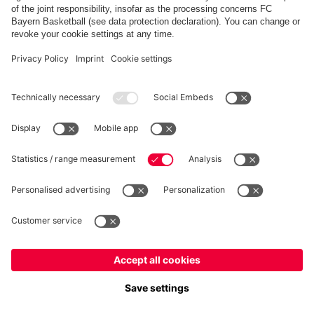
FC Bayern Store App
RÉTRACTATION
Intimité
Paramètres des cookies
France
Voulez-vous rester dans la boutique
?
*Les prix incluent la TVA et excluent les frais d'expédition
France
pour y livrer!
© FC Bayern München AG
Mondial
FC Bayern München AG, Säbener Str. 51-57, 81547 München
pour y livrer!