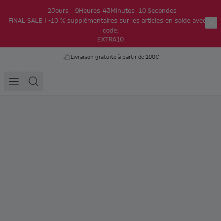
2
Jours
9
Heures
43
Minutes
10
Secondes
FINAL SALE | -10 % supplémentaires sur les articles en solde avec le
code:
EXTRA10
Livraison gratuite à partir de 100€