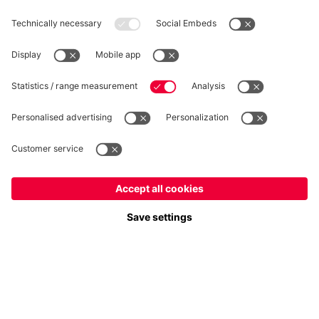
RÉTRACTATION
Intimité
Paramètres des cookies
France
Voulez-vous rester dans la boutique
?
*Les prix incluent la TVA et excluent les frais d'expédition
France
pour y livrer!
© FC Bayern München AG
Mondial
FC Bayern München AG, Säbener Str. 51-57, 81547 München
pour y livrer!
AJOUTER AU PANIER