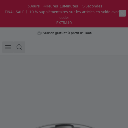
3
Jours
4
Heures
18
Minutes
5
Secondes
FINAL SALE | -10 % supplémentaires sur les articles en solde avec le
code:
EXTRA10
Livraison gratuite à partir de 100€