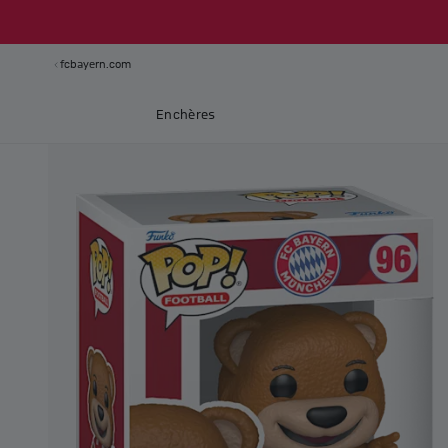
fcbayern.com
Enchères