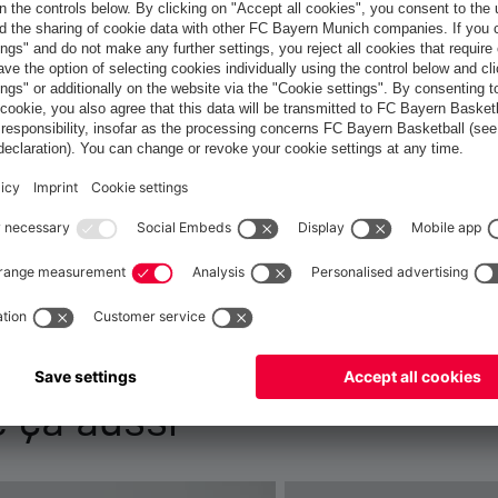
France
Voulez-vous rester dans la boutique
?
France
pour y livrer!
Mondial
pour y livrer!
 ça aussi