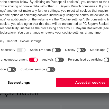
France
Voulez-vous rester dans la boutique
?
France
pour y livrer!
Mondial
pour y livrer!
 ça aussi