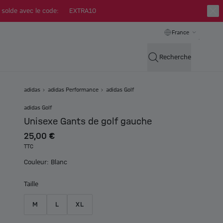
 solde avec le code:
EXTRA10
France
Recherche
adidas
adidas Performance
adidas Golf
adidas Golf
Unisexe Gants de golf gauche
25,00 €
TTC
Couleur: Blanc
Taille
M
L
XL