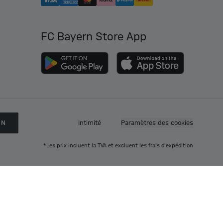
FC Bayern Store App
ON
Intimité
Paramètres des cookies
*Les prix incluent la TVA et excluent les frais d'expédition