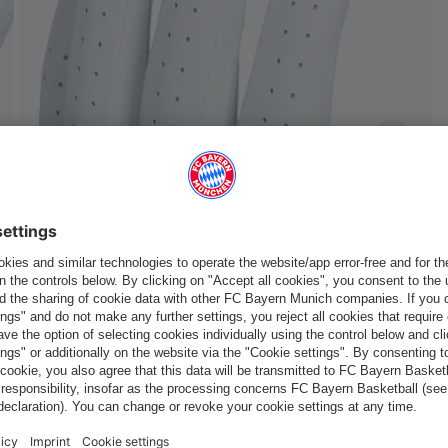
France
Voulez-vous rester dans la boutique
?
France
pour y livrer!