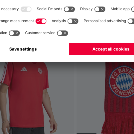
 ça aussi
Mondial
pour y livrer!