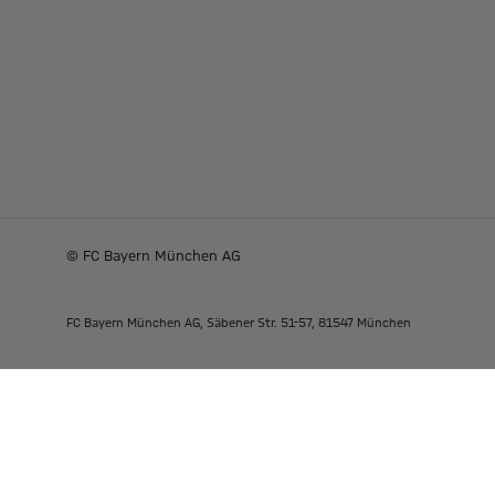
© FC Bayern München AG
FC Bayern München AG, Säbener Str. 51-57, 81547 München