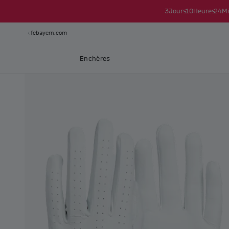
3
Jours
10
Heures
24
Mi
fcbayern.com
Enchères