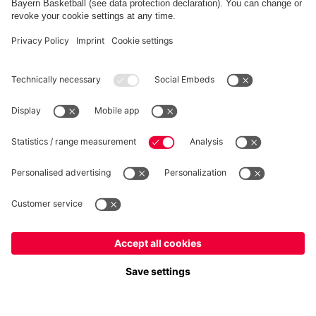
RÉTRACTATION
Intimité
Paramètres des cookies
France
Voulez-vous rester dans la boutique
?
*Les prix incluent la TVA et excluent les frais d'expédition
France
pour y livrer!
© FC Bayern München AG
Mondial
FC Bayern München AG, Säbener Str. 51-57, 81547 München
pour y livrer!