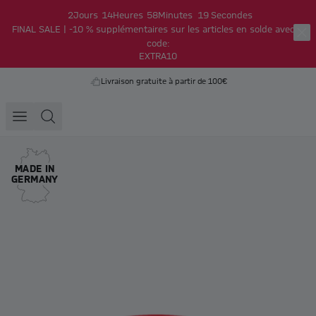
2
Jours
14
Heures
58
Minutes
18
Secondes
FINAL SALE | -10 % supplémentaires sur les articles en solde avec le
code:
EXTRA10
Livraison gratuite à partir de 100€
MADE IN
GERMANY