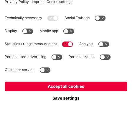
RÉTRACTATION
Intimité
Paramètres des cookies
France
Voulez-vous rester dans la boutique
?
*Les prix incluent la TVA et excluent les frais d'expédition
France
pour y livrer!
© FC Bayern München AG
Mondial
FC Bayern München AG, Säbener Str. 51-57, 81547 München
pour y livrer!
AJOUTER AU PANIER