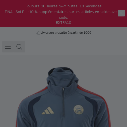
3
Jours
16
Heures
24
Minutes
9
Secondes
FINAL SALE | -10 % supplémentaires sur les articles en solde avec le
code:
EXTRA10
Livraison gratuite à partir de 100€