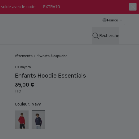
 solde avec le code:
EXTRA10
France
Recherche
Vêtements
Sweats à capuche
FC Bayern
Enfants Hoodie Essentials
35,00 €
TTC
Couleur: Navy