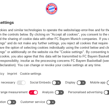
 ça aussi
France
Voulez-vous rester dans la boutique
?
France
pour y livrer!
Mondial
pour y livrer!