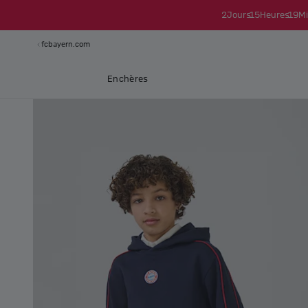
2
Jours
15
Heures
19
Mi
fcbayern.com
Enchères