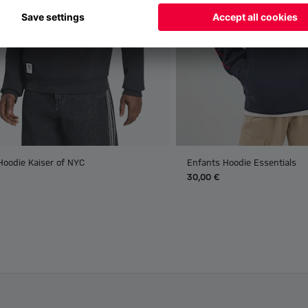
Hoodie Kaiser of NYC
Enfants Hoodie Essentials
30,00 €