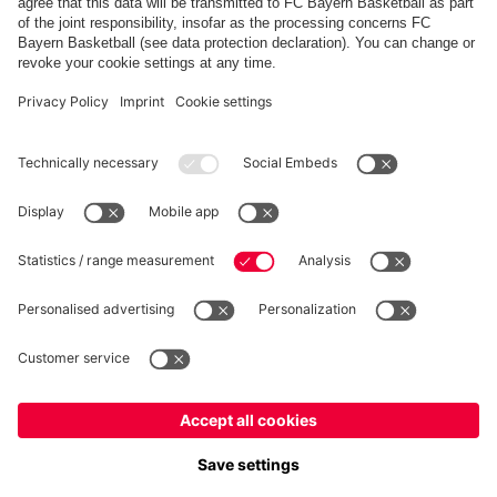
FC Bayern Store App
RÉTRACTATION
Intimité
Paramètres des cookies
France
Voulez-vous rester dans la boutique
?
*Les prix incluent la TVA et excluent les frais d'expédition
France
pour y livrer!
© FC Bayern München AG
Mondial
FC Bayern München AG, Säbener Str. 51-57, 81547 München
pour y livrer!