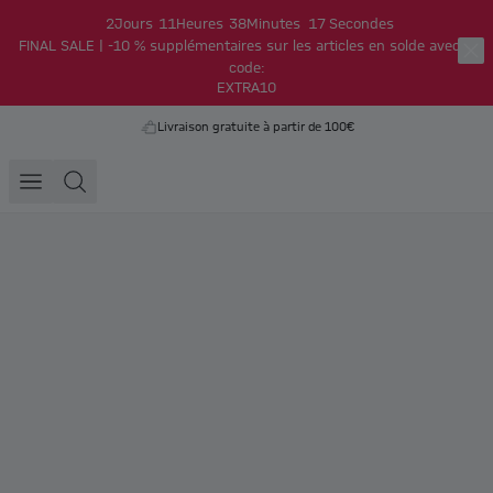
2
Jours
11
Heures
38
Minutes
17
Secondes
FINAL SALE | -10 % supplémentaires sur les articles en solde avec le
code:
EXTRA10
Livraison gratuite à partir de 100€