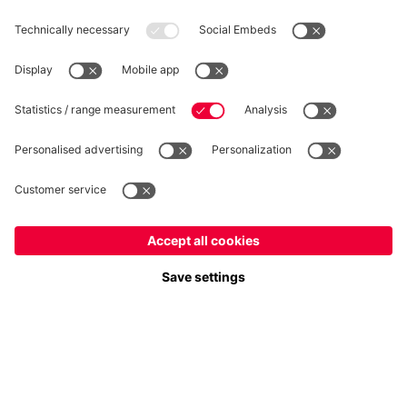
RÉTRACTATION
Intimité
Paramètres des cookies
France
Voulez-vous rester dans la boutique
?
*Les prix incluent la TVA et excluent les frais d'expédition
France
pour y livrer!
© FC Bayern München AG
Mondial
FC Bayern München AG, Säbener Str. 51-57, 81547 München
pour y livrer!
AJOUTER AU PANIER