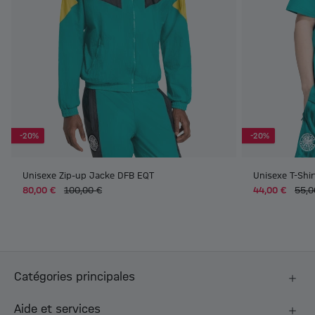
-20%
-20%
Unisexe Zip-up Jacke DFB EQT
Unisexe T-Shi
80,00 €
100,00 €
44,00 €
55,0
Catégories principales
Aide et services