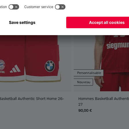
Personnalisable
Nouveau
Basketball Authentic Short Home 26-
Hommes Basketball Authenti
27
90,00 €