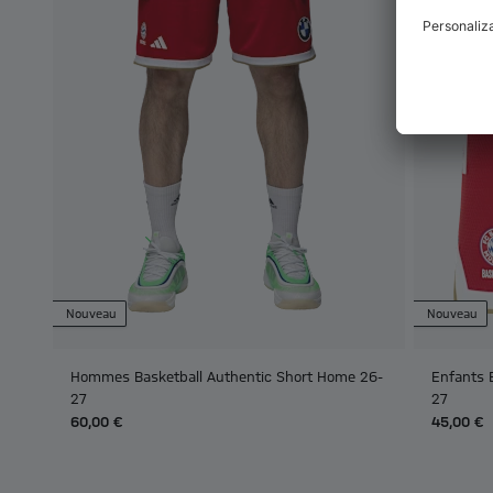
Nouveau
Nouveau
Hommes Basketball Authentic Short Home 26-
Enfants 
27
27
60,00 €
45,00 €