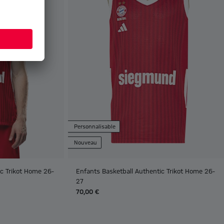
Personnalisable
Nouveau
c Trikot Home 26-
Enfants Basketball Authentic Trikot Home 26-
27
70,00 €