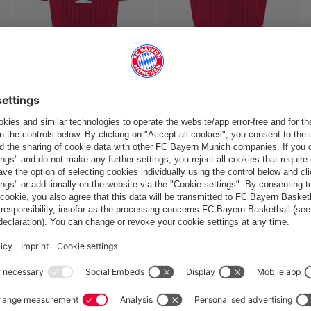
 ça aussi
France
Voulez-vous rester dans la boutique
?
France
pour y livrer!
Mondial
pour y livrer!