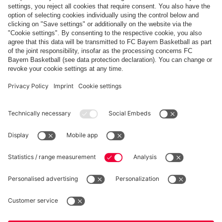
FC Bayern Store App
RÉTRACTATION
Intimité
Paramètres des cookies
France
Voulez-vous rester dans la boutique
?
*Les prix incluent la TVA et excluent les frais d'expédition
France
pour y livrer!