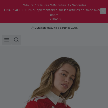
2
Jours
10
Heures
23
Minutes
17
Secondes
FINAL SALE | -10 % supplémentaires sur les articles en solde avec le
code:
EXTRA10
Livraison gratuite à partir de 100€