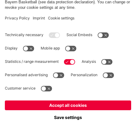
RÉTRACTATION
Intimité
Paramètres des cookies
France
Voulez-vous rester dans la boutique
?
*Les prix incluent la TVA et excluent les frais d'expédition
France
pour y livrer!
© FC Bayern München AG
Mondial
FC Bayern München AG, Säbener Str. 51-57, 81547 München
pour y livrer!