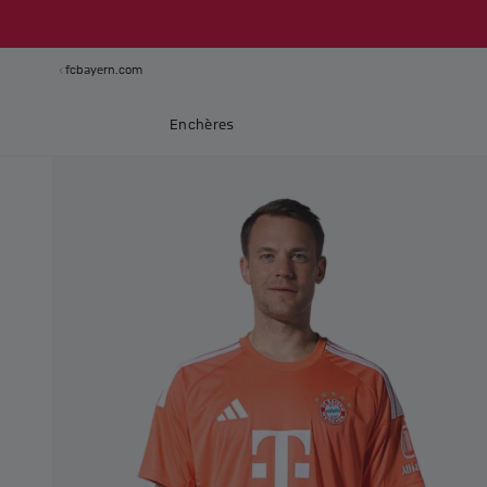
fcbayern.com
Enchères