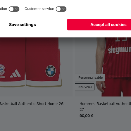
Personnalisable
Nouveau
Basketball Authentic Short Home 26-
Hommes Basketball Authenti
27
90,00 €