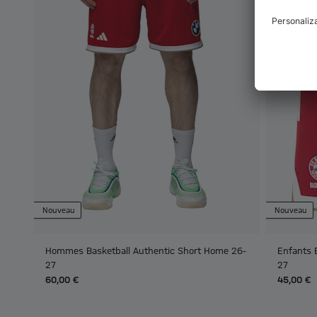
Nouveau
Nouveau
Hommes Basketball Authentic Short Home 26-
Enfants 
27
27
60,00 €
45,00 €