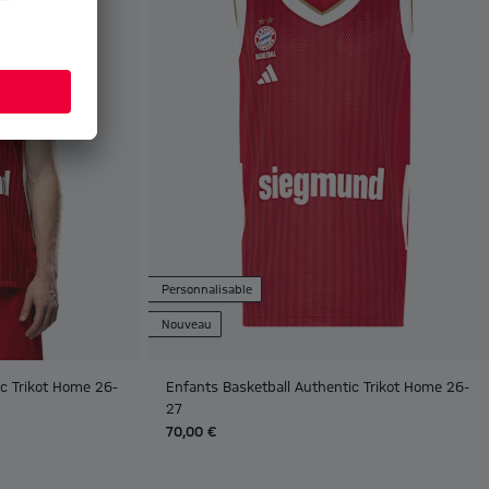
Personnalisable
Nouveau
c Trikot Home 26-
Enfants Basketball Authentic Trikot Home 26-
27
70,00 €