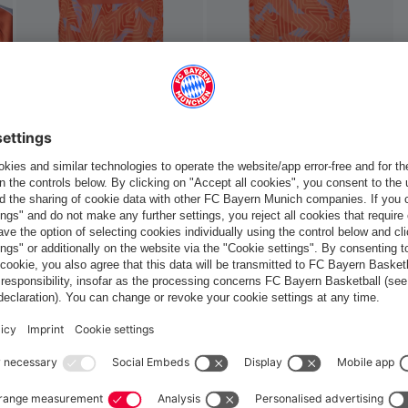
 ça aussi
France
Voulez-vous rester dans la boutique
?
France
pour y livrer!
Mondial
pour y livrer!