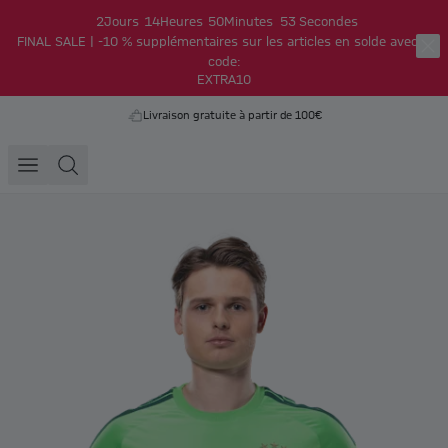
2
Jours
14
Heures
50
Minutes
52
Secondes
FINAL SALE | -10 % supplémentaires sur les articles en solde avec le
code:
EXTRA10
Livraison gratuite à partir de 100€