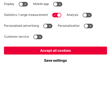
RÉTRACTATION
Intimité
Paramètres des cookies
France
Voulez-vous rester dans la boutique
?
*Les prix incluent la TVA et excluent les frais d'expédition
France
pour y livrer!
© FC Bayern München AG
FC Bayern München AG, Säbener Str. 51-57, 81547 München
Mondial
pour y livrer!
AJOUTER AU PANIER