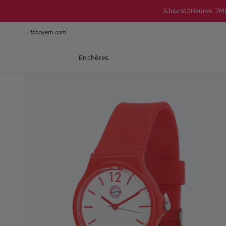
3
Jours
12
Heures
7
Mi
fcbayern.com
Enchères