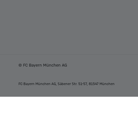
© FC Bayern München AG
FC Bayern München AG, Säbener Str. 51-57, 81547 München