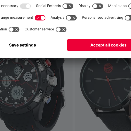
 ça aussi
Mondial
pour y livrer!