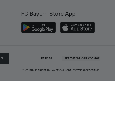
FC Bayern Store App
ON
Intimité
Paramètres des cookies
*Les prix incluent la TVA et excluent les frais d'expédition