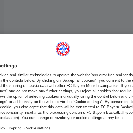
France
Voulez-vous rester dans la boutique
?
France
pour y livrer!