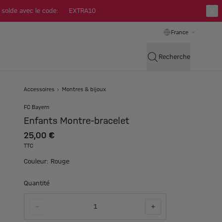
 solde avec le code:
EXTRA10
France
Recherche
Accessoires
Montres & bijoux
FC Bayern
Enfants Montre-bracelet
25,00 €
TTC
Couleur: Rouge
Quantité
1