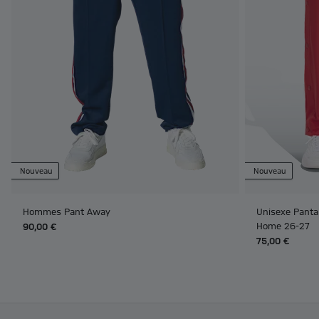
Nouveau
Nouveau
Hommes Pant Away
Unisexe Panta
Home 26-27
90,00 €
75,00 €