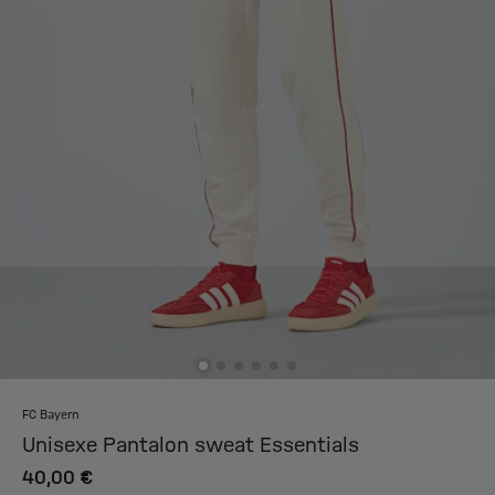
FC Bayern
Unisexe Pantalon sweat Essentials
40,00 €