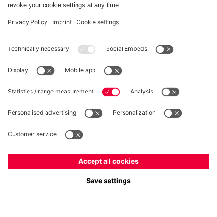
RÉTRACTATION
Intimité
Paramètres des cookies
France
Voulez-vous rester dans la boutique
?
*Les prix incluent la TVA et excluent les frais d'expédition
France
pour y livrer!
© FC Bayern München AG
Mondial
FC Bayern München AG, Säbener Str. 51-57, 81547 München
pour y livrer!