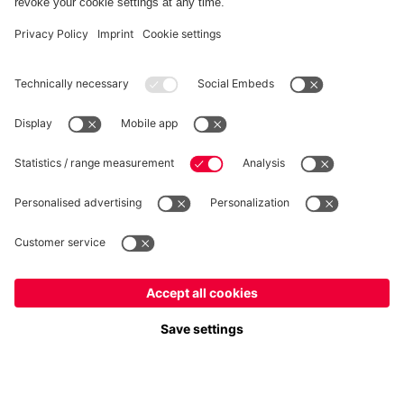
RÉTRACTATION
Intimité
Paramètres des cookies
France
Voulez-vous rester dans la boutique
?
*Les prix incluent la TVA et excluent les frais d'expédition
France
pour y livrer!
© FC Bayern München AG
Mondial
FC Bayern München AG, Säbener Str. 51-57, 81547 München
pour y livrer!
AJOUTER AU PANIER