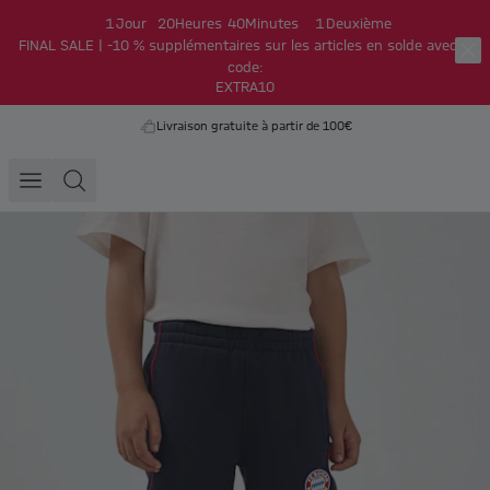
1
Jour
20
Heures
40
Minutes
0
Secondes
FINAL SALE | -10 % supplémentaires sur les articles en solde avec le
code:
EXTRA10
Livraison gratuite à partir de 100€