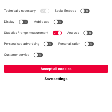
RÉTRACTATION
Intimité
Paramètres des cookies
France
Voulez-vous rester dans la boutique
?
*Les prix incluent la TVA et excluent les frais d'expédition
France
pour y livrer!
© FC Bayern München AG
Mondial
FC Bayern München AG, Säbener Str. 51-57, 81547 München
pour y livrer!
AJOUTER AU PANIER