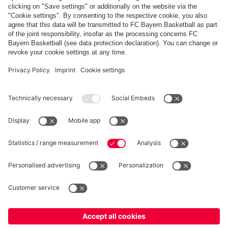
FC Bayern Store App
RÉTRACTATION
Intimité
Paramètres des cookies
France
Voulez-vous rester dans la boutique
?
*Les prix incluent la TVA et excluent les frais d'expédition
France
pour y livrer!
© FC Bayern München AG