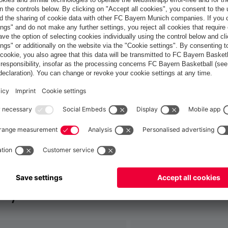
France
Voulez-vous rester dans la boutique
?
France
pour y livrer!
Mondial
pour y livrer!
 ça aussi