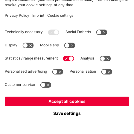
RÉTRACTATION
Intimité
Paramètres des cookies
France
Voulez-vous rester dans la boutique
?
*Les prix incluent la TVA et excluent les frais d'expédition
France
pour y livrer!
© FC Bayern München AG
Mondial
FC Bayern München AG, Säbener Str. 51-57, 81547 München
pour y livrer!