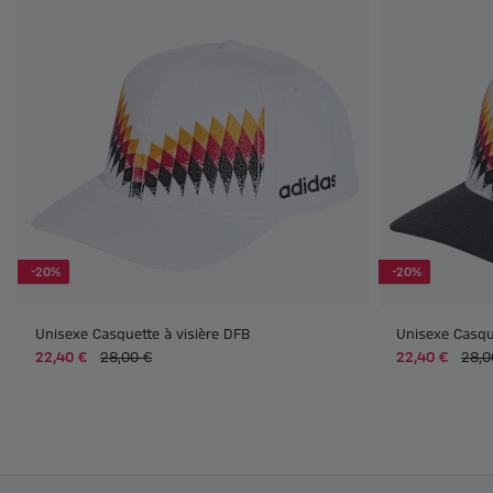
-20%
-20%
Unisexe Casquette à visière DFB
Unisexe Casqu
22,40 €
28,00 €
22,40 €
28,0