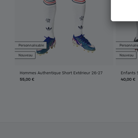
Personnalisable
Personnali
Nouveau
Nouveau
Hommes Authentique Short Extérieur 26-27
Enfants 
55,00 €
40,00 €