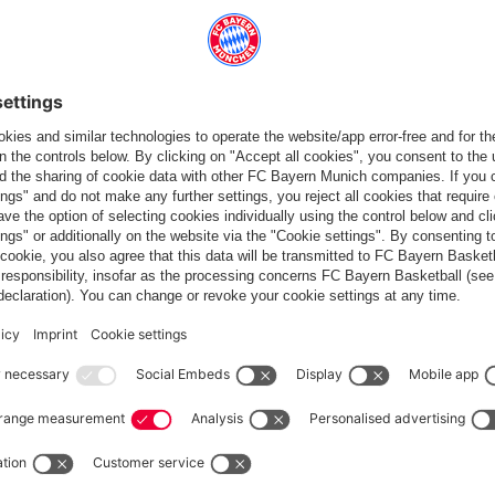
 ça aussi
France
Voulez-vous rester dans la boutique
?
France
pour y livrer!
Mondial
pour y livrer!