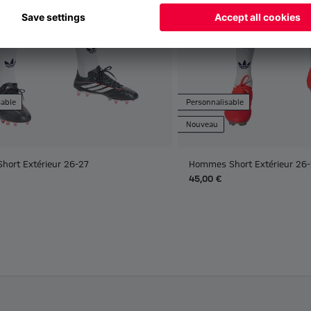
sable
Personnalisable
Nouveau
Short Extérieur 26-27
Hommes Short Extérieur 26
45,00 €