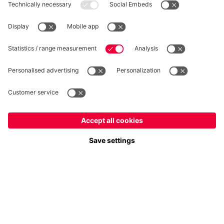
RÉTRACTATION
Intimité
Paramètres des cookies
France
Voulez-vous rester dans la boutique
?
*Les prix incluent la TVA et excluent les frais d'expédition
France
pour y livrer!
© FC Bayern München AG
Mondial
FC Bayern München AG, Säbener Str. 51-57, 81547 München
pour y livrer!
AJOUTER AU PANIER