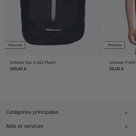
Nouveau
Nouveau
Unisexe Sac à dos Player
Unisexe T-shi
250,00 €
33,00 €
Catégories principales
Aide et services