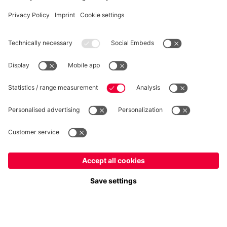
RÉTRACTATION
Intimité
Paramètres des cookies
France
Voulez-vous rester dans la boutique
?
*Les prix incluent la TVA et excluent les frais d'expédition
France
pour y livrer!
© FC Bayern München AG
Mondial
FC Bayern München AG, Säbener Str. 51-57, 81547 München
pour y livrer!
AJOUTER AU PANIER