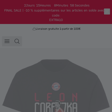
2
Jours
15
Heures
8
Minutes
58
Secondes
FINAL SALE | -10 % supplémentaires sur les articles en solde avec le
code:
EXTRA10
Livraison gratuite à partir de 100€