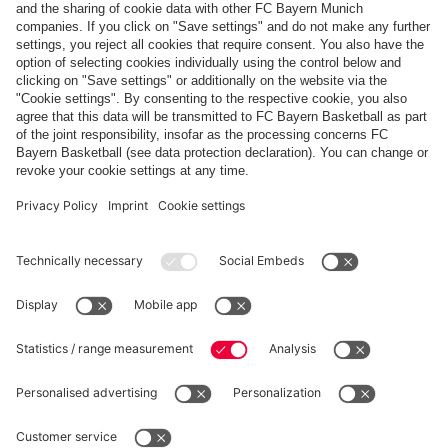
Paiement et livraison
FC Bayern Store App
RÉTRACTATION
Intimité
Paramètres des cookies
France
Voulez-vous rester dans la boutique
?