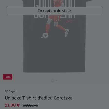
En rupture de stock
-30%
FC Bayern
Unisexe T-shirt d’adieu Goretzka
21,00 €
30,00 €