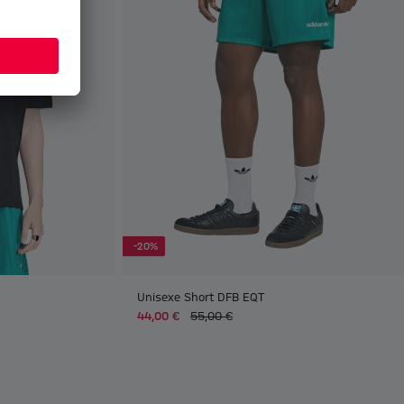
-20%
Unisexe Short DFB EQT
44,00 €
55,00 €