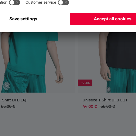
-20%
T-Shirt DFB EQT
Unisexe T-Shirt DFB EQT
55,00 €
44,00 €
55,00 €