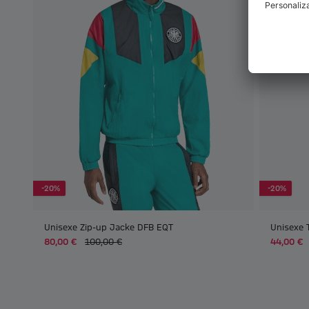
-20%
-20%
Unisexe Zip-up Jacke DFB EQT
Unisexe 
80,00 €
100,00 €
44,00 €