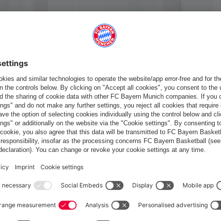
 ça aussi
France
Voulez-vous rester dans la boutique
?
France
pour y livrer!
Mondial
pour y livrer!