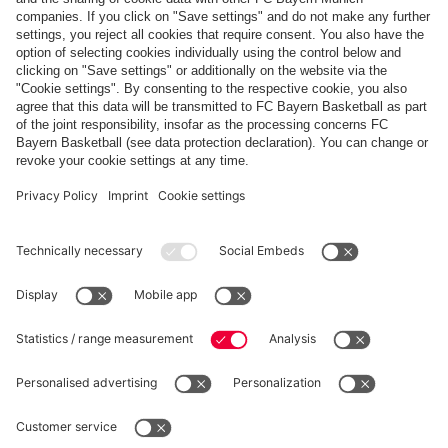
Paiement et livraison
FC Bayern Store App
RÉTRACTATION
Intimité
Paramètres des cookies
France
Voulez-vous rester dans la boutique
?
*Les prix incluent la TVA et excluent les frais d'expédition