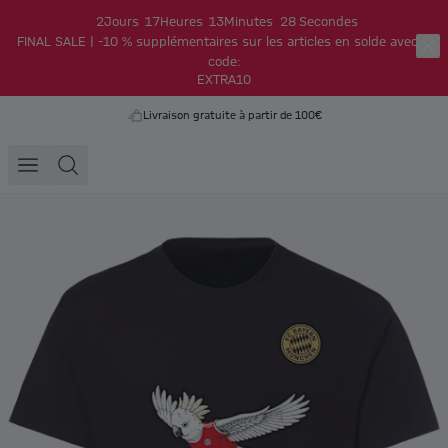
2
Jours
17
Heures
13
Minutes
28
Secondes
FINAL SALE | -10 % supplémentaires sur les articles en solde avec le
code:
EXTRA10
Livraison gratuite à partir de 100€