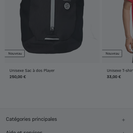
Nouveau
Nouveau
Unisexe Sac à dos Player
Unisexe T-shi
250,00 €
33,00 €
Catégories principales
Aide et services