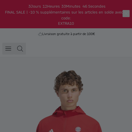
3
Jours
12
Heures
33
Minutes
46
Secondes
FINAL SALE | -10 % supplémentaires sur les articles en solde avec le
code:
EXTRA10
Livraison gratuite à partir de 100€