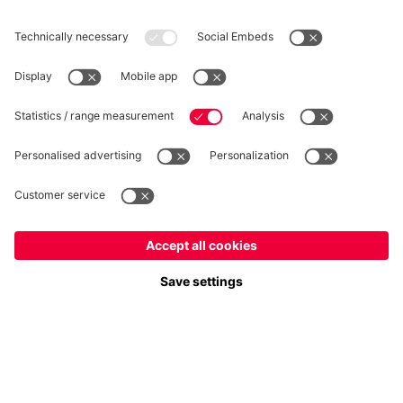
RÉTRACTATION
Intimité
Paramètres des cookies
France
Voulez-vous rester dans la boutique
?
*Les prix incluent la TVA et excluent les frais d'expédition
France
pour y livrer!
© FC Bayern München AG
Mondial
FC Bayern München AG, Säbener Str. 51-57, 81547 München
pour y livrer!
AJOUTER AU PANIER