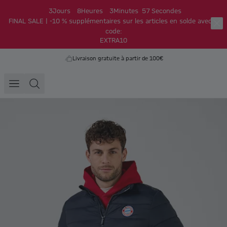
3
Jours
8
Heures
3
Minutes
56
Secondes
FINAL SALE | -10 % supplémentaires sur les articles en solde avec le
code:
EXTRA10
Livraison gratuite à partir de 100€