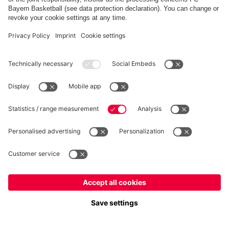
RÉTRACTATION
Intimité
Paramètres des cookies
France
Voulez-vous rester dans la boutique
?
*Les prix incluent la TVA et excluent les frais d'expédition
France
pour y livrer!
© FC Bayern München AG
Mondial
FC Bayern München AG, Säbener Str. 51-57, 81547 München
pour y livrer!