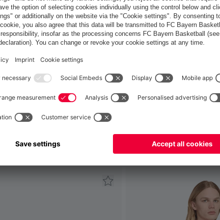
France
Voulez-vous rester dans la boutique
?
France
pour y livrer!
Mondial
pour y livrer!
 ça aussi