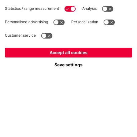
Suis-nous
France
Voulez-vous rester dans la boutique
?
Paiement et livraison
France
pour y livrer!
Mondial
pour y livrer!
FC Bayern Store App
RÉTRACTATION