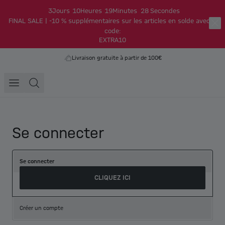
3
Jours
10
Heures
19
Minutes
28
Secondes
FINAL SALE | -10 % supplémentaires sur les articles en solde avec le
code:
EXTRA10
Livraison gratuite à partir de 100€
Se connecter
Se connecter
CLIQUEZ ICI
Créer un compte