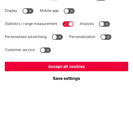
Plus de catégories
Suis-nous
France
Voulez-vous rester dans la boutique
?
Paiement et livraison
France
pour y livrer!
Mondial
pour y livrer!
FC Bayern Store App