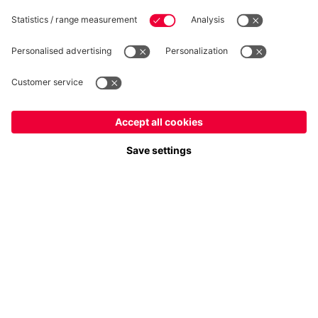
Suis-nous
France
Voulez-vous rester dans la boutique
?
Paiement et livraison
France
pour y livrer!
Mondial
pour y livrer!
FC Bayern Store App
RÉTRACTATION