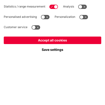
Suis-nous
France
Voulez-vous rester dans la boutique
?
Paiement et livraison
France
pour y livrer!
Mondial
pour y livrer!
FC Bayern Store App
RÉTRACTATION