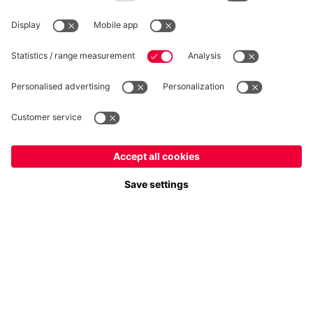
Plus de catégories
Suis-nous
France
Voulez-vous rester dans la boutique
?
Paiement et livraison
France
pour y livrer!
Mondial
pour y livrer!
FC Bayern Store App