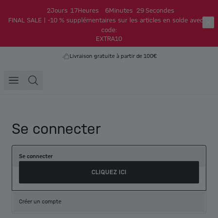
2
Jours
17
Heures
6
Minutes
29
Secondes
FINAL SALE | -10 % supplémentaires sur les articles en solde avec le
code:
EXTRA10
Livraison gratuite à partir de 100€
Se connecter
Se connecter
CLIQUEZ ICI
Créer un compte