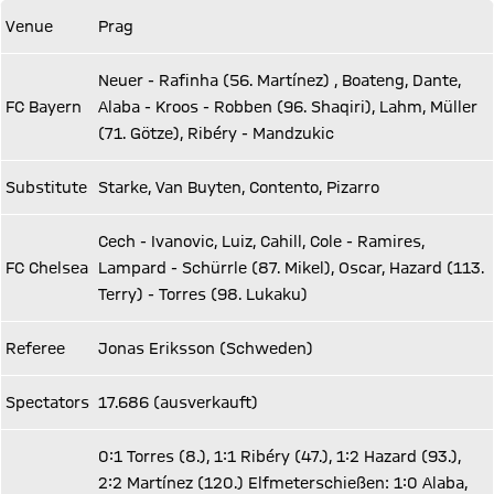
Venue
Prag
Neuer - Rafinha (56. Martínez) , Boateng, Dante,
FC Bayern
Alaba - Kroos - Robben (96. Shaqiri), Lahm, Müller
(71. Götze), Ribéry - Mandzukic
Substitute
Starke, Van Buyten, Contento, Pizarro
Cech - Ivanovic, Luiz, Cahill, Cole - Ramires,
FC Chelsea
Lampard - Schürrle (87. Mikel), Oscar, Hazard (113.
Terry) - Torres (98. Lukaku)
Referee
Jonas Eriksson (Schweden)
Spectators
17.686 (ausverkauft)
0:1 Torres (8.), 1:1 Ribéry (47.), 1:2 Hazard (93.),
2:2 Martínez (120.) Elfmeterschießen: 1:0 Alaba,