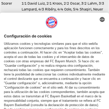
Scorer
1:1 David Luiz, 2:1 Kroos, 2:2 Oscar, 3:2 Lahm, 3:3
Lampard, 4:3 Ribéry, 4:4 Cole, 5:4 Shaqiri, Neuer
pariert gegen Lukaku
Yellow
Ribéry, Boateng / Cahill, David Luiz, Torres, Lukaku,
Card
Cole, Ivanovic
Yellow-
Ramires (85.)
Red Card
Penalty shootout: 1-0 Alaba; 1-1 Luiz; 2-1 Kroos; 2-
Penalty
2 Oscar; 3-2 Lahm; 3-3 Lampard; 4-3 Ribery; 4-4
Shootout
Cole; 5-4 Shaqiri; Lukaku missed (Neuer save)
Comparte este artículo