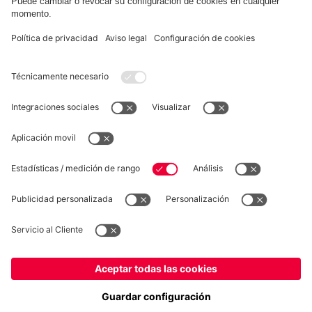
COLABORADOR
fcbayern.com
Baloncesto
Allianz Arena
MediaCenter
©
FC Bayern München AG
–
2026
Aviso legal
Política de privacidad
Condiciones de uso
Accesibilidad
Sistema de denuncia
Preguntas frecuentes
Contacto
Ajustes de cookies