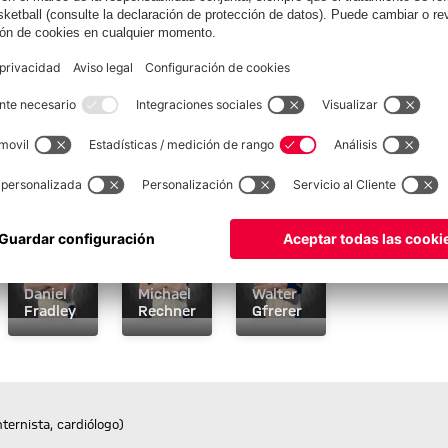
Saibari
/
/
os
Partidos
Minutos
os
disputados
jugados
rić
 sobre Floribert Ngalula
Más información sobre Daniel Fradley
Más información sobre Michael Rechner
Más información sobre Walter 
DF
MR
WG
Daniel
Michael
Walter
Fradley
Rechner
Gfrerer
ternista, cardiólogo)