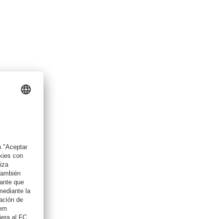
iel Brown
dar Pavlović
ón sobre David Santos Daiber
tencias
tos
dos