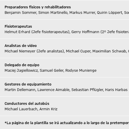
Preparadores físicos y rehabilitadores
Benjamin Sommer, Simon Martinello, Markus Murrer, Quirin Löppert, So
Fisioterapeutas
Helmut Erhard (Jefe fisioterapeutas), Gerry Hoffmann (2º Jefe fisiote
Analistas de vídeo
Michael Niemeyer (Jefe analistas), Michael Cuper, Maximilian Schwab, 
Delegado de equipo
Maciej Jagiellowicz, Samuel Geiler, Rodyse Munienge
Gestores de equipamiento
Martin Dellemann, Lawrence Aimable, Sebastian Pflügler, Haris Harbas
Conductores del autobús
Michael Lauerbach, Armin Kriz
*La página de la plantilla se irá actualizando a lo largo de la pretemp