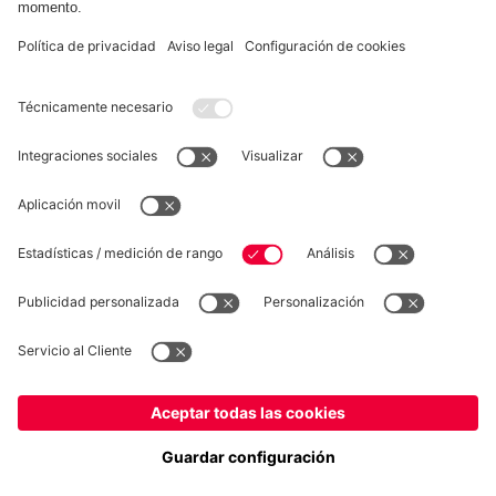
puestos de descenso.
COLABORADOR
fcbayern.com
Baloncesto
Allianz Arena
MediaCenter
©
FC Bayern München AG
–
2026
Aviso legal
Política de privacidad
Condiciones de uso
Accesibilidad
Sistema de denuncia
Preguntas frecuentes
Contacto
Ajustes de cookies