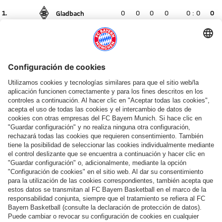
1.
0
0
0
0
0
:
0
0
Gladbach
Ningún partido en directo
Posición actual 1, sin cambios la semana pasada
1.
0
0
0
0
0
:
0
0
Dortmund
Ningún partido en directo
Posición actual 1, sin cambios la semana pasada
1.
0
0
0
0
0
:
0
0
Leverkusen
Ningún partido en directo
Posición actual 1, sin cambios la semana pasada
1.
0
0
0
0
0
:
0
0
Mainz
Ningún partido en directo
Posición actual 1, sin cambios la semana pasada
1.
0
0
0
0
0
:
0
0
Union Berlin
Ningún partido en directo
Posición actual 1, sin cambios la semana pasada
1.
0
0
0
0
0
:
0
0
Köln
Ningún partido en directo
Posición actual 1, sin cambios la semana pasada
La primera línea indica los puestos de la Liga de Campeones. La segunda
línea indica los puestos de la Europa League (clasificación), la tercera
línea indica los puestos de la Europa Conference League clasificacion. La
cuarta línea indica los puestos de descenso clasificación y la quinta los