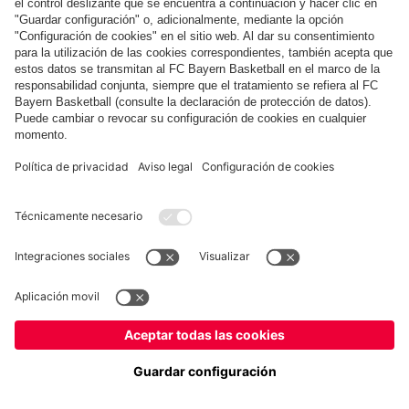
COLABORADOR
fcbayern.com
Baloncesto
Allianz Arena
MediaCenter
©
FC Bayern München AG
–
2026
Aviso legal
Política de privacidad
Condiciones de uso
Accesibilidad
Sistema de denuncia
Preguntas frecuentes
Contacto
Ajustes de cookies