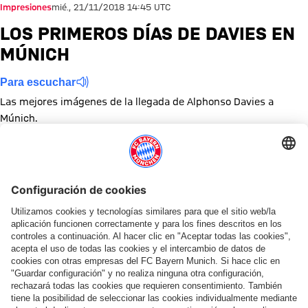
Impresiones
mié., 21/11/2018 14:45 UTC
LOS PRIMEROS DÍAS DE DAVIES EN
MÚNICH
Para escuchar
Las mejores imágenes de la llegada de Alphonso Davies a
Múnich.
Mostrar tamaño completo
Mostrar tamaño completo
Mostrar tamaño completo
Mostrar tamaño completo
Mostrar tamaño completo
Mostrar tamaño completo
Mostrar tamaño completo
Mostrar tamaño complet
Mostrar tamaño co
Mostrar tama
Mostrar
Mo
Mostrar tamaño completo
Temas de esta galería
Galería de fotos
Fichaje
Compartir esta galería