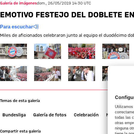
Galería de imágenes
dom., 26/05/2019 14:30 UTC
EMOTIVO FESTEJO DEL DOBLETE E
Para escuchar
Miles de aficionados celebraron junto al equipo el duodécimo dobl
Mostrar tamaño completo
Mostrar tamaño completo
Mostrar tamaño completo
Mostrar tamañ
Mostrar tamaño completo
Mostrar tamaño completo
Mostrar tamaño completo
Mostrar tamañ
Temas de esta galería
Bundesliga
Galería de fotos
Celebración
Marienplatz
Compartir esta galería