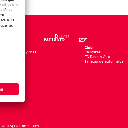
Online Store
Club
Equipaciones y más
Palmarés
Moda
FC Bayern App
Jugadores
Tarjetas de autógrafos
Nuevo
Rebajas %
Accesorios
tacto
Ajustes de cookies