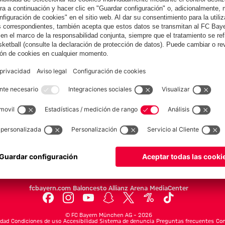
COLABORADOR
Equipos
Masculino
Esports
FC Bayern Leyendas
FC Bayern World Squad
fcbayern.com
Baloncesto
Allianz Arena
MediaCenter
©
FC Bayern München AG
–
2026
idad
Condiciones de uso
Accesibilidad
Sistema de denuncia
Preguntas frecuentes
Con