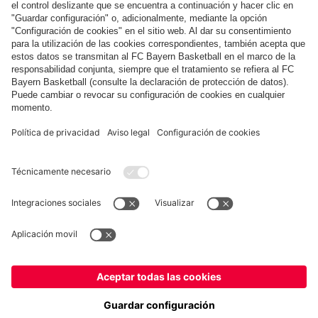
COLABORADOR
fcbayern.com
Baloncesto
Allianz Arena
MediaCenter
©
FC Bayern München AG
–
2026
Aviso legal
Política de privacidad
Condiciones de uso
Accesibilidad
Sistema de denuncia
Preguntas frecuentes
Contacto
Ajustes de cookies