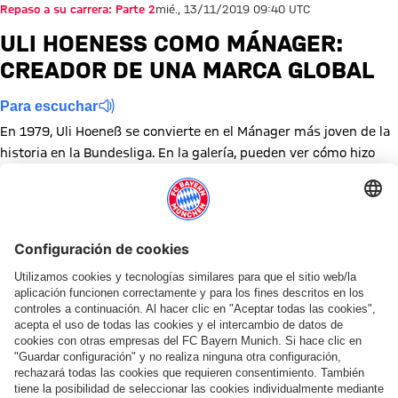
Repaso a su carrera: Parte 2
mié., 13/11/2019 09:40 UTC
ULI HOENESS COMO MÁNAGER: C
READOR DE UNA MARCA GLOBAL
Para escuchar
En 1979, Uli Hoeneß se convierte en el Mánager más joven de la
historia en la Bundesliga. En la galería, pueden ver cómo hizo
crecer al Bayern hasta convertirlo en una marca internacional.
Mostrar tamaño completo
Mostrar tamaño completo
Mostrar tamaño completo
Mostrar tamaño completo
Mostrar tamaño completo
Mostrar tamaño completo
Mostrar tamaño completo
Mostrar tamaño complet
Mostrar tamaño co
Mostrar tama
Mostrar
Mo
Temas de esta galería
Uli Hoeness
Historia
Galería de fotos
Servus Uli Hoeneß
Compartir esta galería